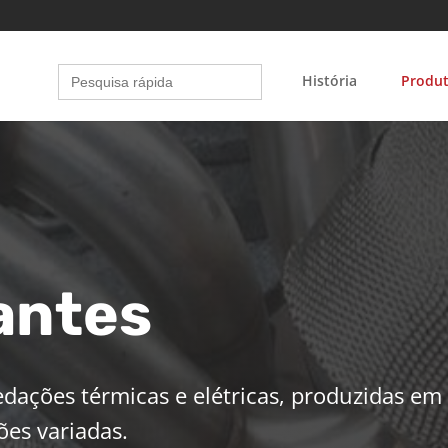
Search
História
Produ
for:
lantes
edações térmicas e elétricas, produzidas em
ões variadas.