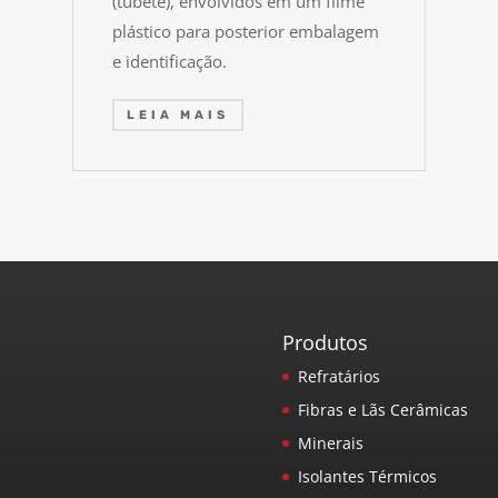
(tubete), envolvidos em um filme
plástico para posterior embalagem
e identificação.
LEIA MAIS
Produtos
Refratários
Fibras e Lãs Cerâmicas
Minerais
Isolantes Térmicos