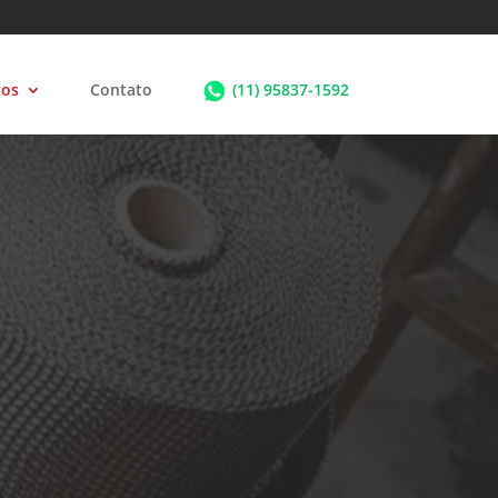
tos
Contato
(11) 95837-1592