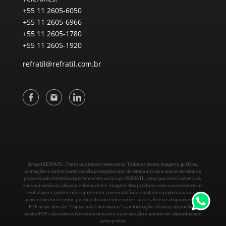
+55 11 2605-6050
+55 11 2605-6966
+55 11 2605-1780
+55 11 2605-1920
refratil@refratil.com.br
Grupo REFRATIL. Todos os direitos reservados. Todos os textos, imagens, gráficos,
animações e outros materiais são protegidos por direitos autorais e outros direitos de
propriedade intelectual pertencentes ao Grupo REFRATIL, seus parceiros comerciais,
suas subsidiárias, afiliadas e licenciantes. Imagens dos produtos e/ou suas respectivas
embalagens podem não representar com exatidão a realidade e podem variar de
acordo com fornecedor, período do ano entre outros fatores. Anexos disponíveis em
PDF neste sitio são "Cópias não Controladas" as informações técnicas disponíveis
nestes PDFs são valores típicos encontrados na produção e podem ser alterados sem
aviso prévio.