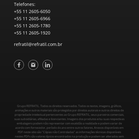
Telefones:
+55 11 2605-6050
+55 11 2605-6966
+55 11 2605-1780
+55 11 2605-1920
refratil@refratil.com.br
Grupo REFRATIL. Todos os direitos reservados. Todos os textos, imagens, gráficos,
animações e outros materiais são protegidos por direitos autorais e outros direitos de
propriedade intelectual pertencentes ao Grupo REFRATIL, seus parceiros comerciais,
suas subsidiárias, afiliadas e licenciantes. Imagens dos produtos e/ou suas respectivas
embalagens podem não representar com exatidão a realidade e podem variar de
acordo com fornecedor, período do ano entre outros fatores. Anexos disponíveis em
PDF neste sitio são "Cópias não Controladas" as informações técnicas disponíveis
nestes PDFs são valores típicos encontrados na produção e podem ser alterados sem