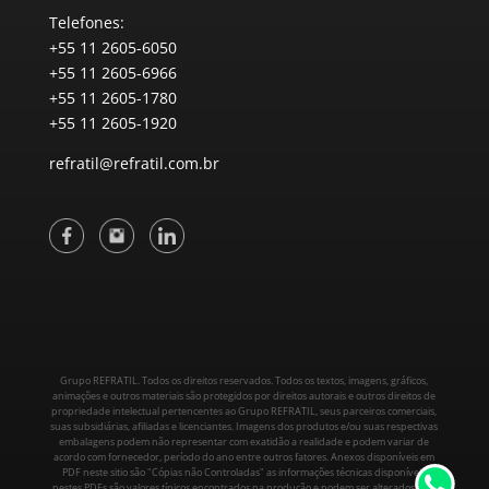
Telefones:
+55 11 2605-6050
+55 11 2605-6966
+55 11 2605-1780
+55 11 2605-1920
refratil@refratil.com.br
Grupo REFRATIL. Todos os direitos reservados. Todos os textos, imagens, gráficos,
animações e outros materiais são protegidos por direitos autorais e outros direitos de
propriedade intelectual pertencentes ao Grupo REFRATIL, seus parceiros comerciais,
suas subsidiárias, afiliadas e licenciantes. Imagens dos produtos e/ou suas respectivas
embalagens podem não representar com exatidão a realidade e podem variar de
acordo com fornecedor, período do ano entre outros fatores. Anexos disponíveis em
PDF neste sitio são "Cópias não Controladas" as informações técnicas disponíveis
nestes PDFs são valores típicos encontrados na produção e podem ser alterados sem