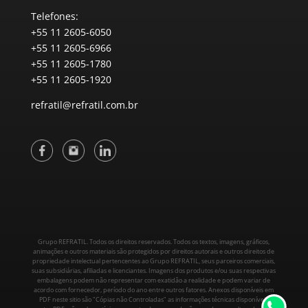
Telefones:
+55 11 2605-6050
+55 11 2605-6966
+55 11 2605-1780
+55 11 2605-1920
refratil@refratil.com.br
Grupo REFRATIL. Todos os direitos reservados. Todos os textos, imagens, gráficos,
animações e outros materiais são protegidos por direitos autorais e outros direitos de
propriedade intelectual pertencentes ao Grupo REFRATIL, seus parceiros comerciais,
suas subsidiárias, afiliadas e licenciantes. Imagens dos produtos e/ou suas respectivas
embalagens podem não representar com exatidão a realidade e podem variar de
acordo com fornecedor, período do ano entre outros fatores. Anexos disponíveis em
PDF neste sitio são "Cópias não Controladas" as informações técnicas disponíveis