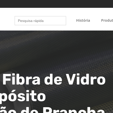
Search
História
Produ
for:
 Fibra de Vidro
pósito
ção de Prancha