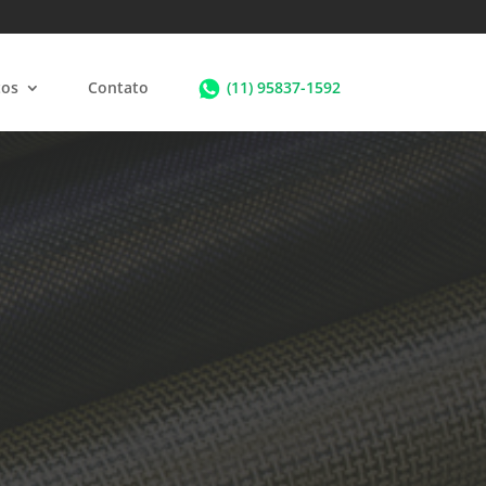
tos
Contato
(11) 95837-1592