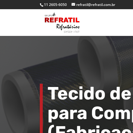
11 2605-6050
refratil@refratil.com.br
Tecido de
para Com
(Fabrica