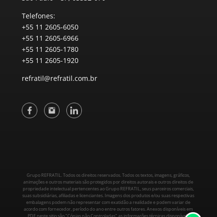
Telefones:
+55 11 2605-6050
+55 11 2605-6966
+55 11 2605-1780
+55 11 2605-1920
refratil@refratil.com.br
Grupo REFRATIL. Todos os direitos reservados. Todos os textos, imagens, gráficos,
animações e outros materiais são protegidos por direitos autorais e outros direitos de
propriedade intelectual pertencentes ao Grupo REFRATIL, seus parceiros comerciais,
suas subsidiárias, afiliadas e licenciantes. Imagens dos produtos e/ou suas respectivas
embalagens podem não representar com exatidão a realidade e podem variar de
acordo com fornecedor, período do ano entre outros fatores. Anexos disponíveis em
PDF neste sitio são "Cópias não Controladas" as informações técnicas disponíveis