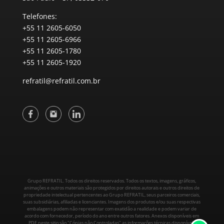
Telefones:
+55 11 2605-6050
+55 11 2605-6966
+55 11 2605-1780
+55 11 2605-1920
refratil@refratil.com.br
Grupo REFRATIL. Todos os direitos reservados. Todos os textos, imagens, gráficos,
animações e outros materiais são protegidos por direitos autorais e outros direitos de
propriedade intelectual pertencentes ao Grupo REFRATIL, seus parceiros comerciais,
suas subsidiárias, afiliadas e licenciantes. Imagens dos produtos e/ou suas respectivas
embalagens podem não representar com exatidão a realidade e podem variar de
acordo com fornecedor, período do ano entre outros fatores. Anexos disponíveis em
PDF neste sitio são "Cópias não Controladas" as informações técnicas disponíveis