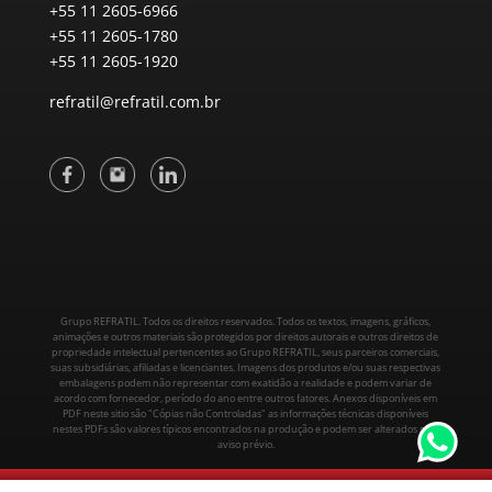
+55 11 2605-6966
+55 11 2605-1780
+55 11 2605-1920
refratil@refratil.com.br
Grupo REFRATIL. Todos os direitos reservados. Todos os textos, imagens, gráficos,
animações e outros materiais são protegidos por direitos autorais e outros direitos de
propriedade intelectual pertencentes ao Grupo REFRATIL, seus parceiros comerciais,
suas subsidiárias, afiliadas e licenciantes. Imagens dos produtos e/ou suas respectivas
embalagens podem não representar com exatidão a realidade e podem variar de
acordo com fornecedor, período do ano entre outros fatores. Anexos disponíveis em
PDF neste sitio são "Cópias não Controladas" as informações técnicas disponíveis
nestes PDFs são valores típicos encontrados na produção e podem ser alterados sem
aviso prévio.