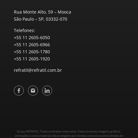
Rua Monte Alto, 59 – Mooca
São Paulo – SP, 03332-070
Telefones:
+55 11 2605-6050
+55 11 2605-6966
+55 11 2605-1780
+55 11 2605-1920
refratil@refratil.com.br
Grupo REFRATIL. Todos os direitos reservados. Todos os textos, imagens, gráficos,
animações e outros materiais são protegidos por direitos autorais e outros direitos de