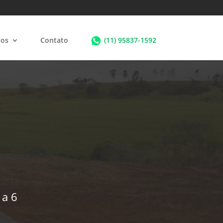
tos
Contato
(11) 95837-1592
 a 6