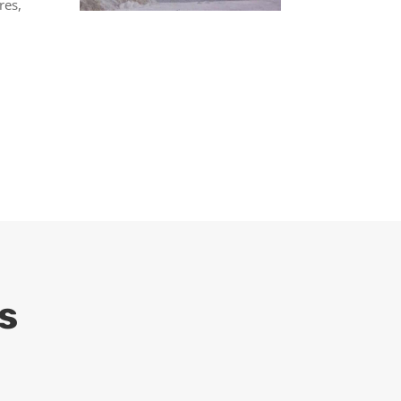
res,
s