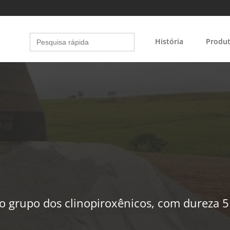
Search
História
Produ
for:
do grupo dos clinopiroxênicos, com dureza 5