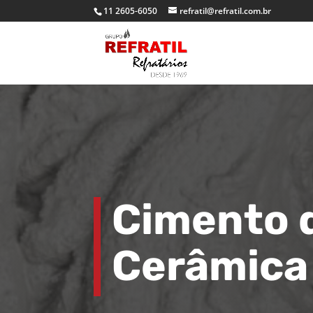
11 2605-6050
refratil@refratil.com.br
Cimento d
Cerâmica