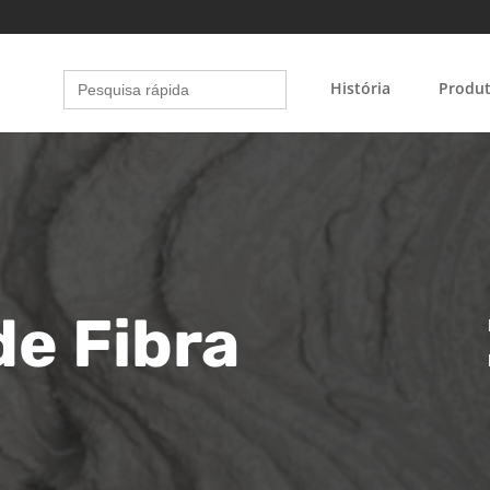
Search
História
Produ
for:
e Fibra