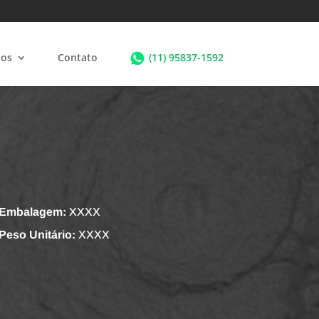
tos
Contato
(11) 95837-1592
Embalagem:
XXXX
Peso Unitário:
XXXX