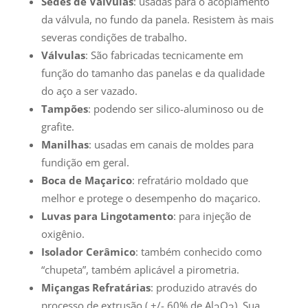
Sedes de Válvulas
: usadas para o acoplamento
da válvula, no fundo da panela. Resistem às mais
severas condições de trabalho.
Válvulas
: São fabricadas tecnicamente em
função do tamanho das panelas e da qualidade
do aço a ser vazado.
Tampões
: podendo ser silico-aluminoso ou de
grafite.
Manilhas
: usadas em canais de moldes para
fundição em geral.
Boca de Maçarico
: refratário moldado que
melhor e protege o desempenho do maçarico.
Luvas para Lingotamento
: para injeção de
oxigênio.
Isolador Cerâmico
: também conhecido como
“chupeta”, também aplicável a pirometria.
Miçangas Refratárias
: produzido através do
processo de extrusão ( +/- 60% de Al
O
). Sua