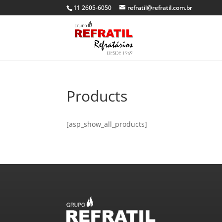
11 2605-6050
refratil@refratil.com.br
Products
[asp_show_all_products]