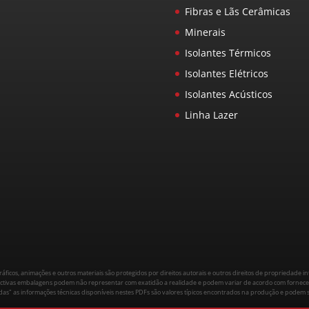
Fibras e Lãs Cerâmicas
Minerais
Isolantes Térmicos
Isolantes Elétricos
Isolantes Acústicos
Linha Lazer
áficos, animações e outros materiais são protegidos por direitos autorais e outros direitos de propriedade 
espectivas embalagens podem não representar com exatidão a realidade e podem variar de acordo com fornece
adas" as informações técnicas disponíveis nestes PDFs são valores típicos encontrados na produção e podem s