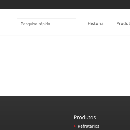
Search
História
Produ
for:
Produtos
Refratários